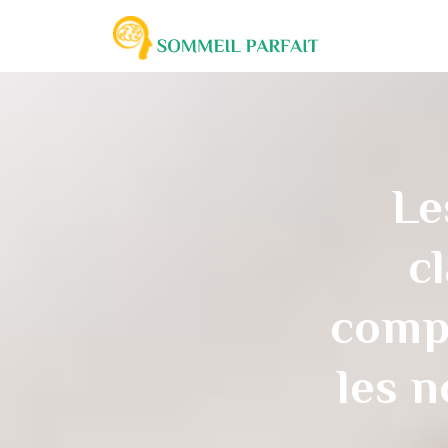
Le
c
compa
les 